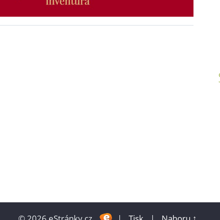
© 2026 eStránky.cz
|
Tisk
|
Nahoru ↑