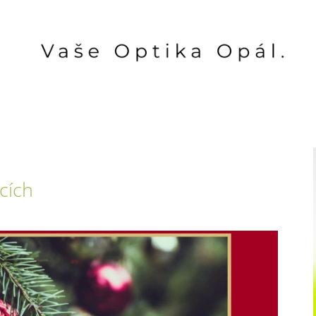
h
cích