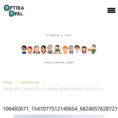
Úvod
Fotoalbum
106492671_1547077512140654_6824057628721916233_n
106492671_1547077512140654_6824057628721